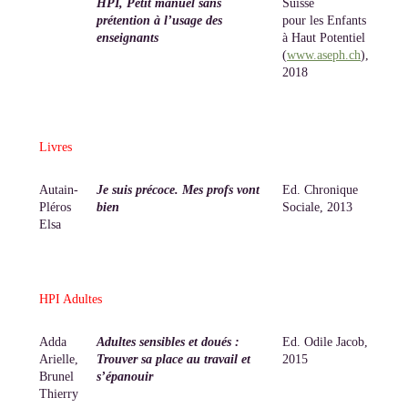
HPI, Petit manuel sans
Suisse
prétention à l’usage des
pour les Enfants
enseignants
à Haut Potentiel
(
www.aseph.ch
),
2018
Livres
Autain-
Je suis précoce. Mes profs vont
Ed. Chronique
Pléros
bien
Sociale, 2013
Elsa
HPI Adultes
Adda
Adultes sensibles et doués :
Ed. Odile Jacob,
Arielle,
Trouver sa place au travail et
2015
Brunel
s’épanouir
Thierry