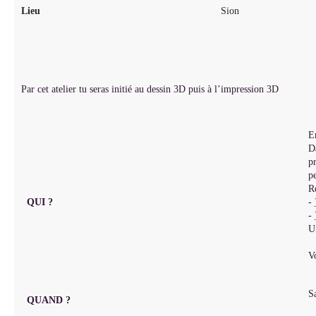
Lieu
Sion
Par cet atelier tu seras initié au dessin 3D puis à l’impression 3D
E
Da
pr
pe
Re
QUI ?
-
-
Un
Vo
S
QUAND ?