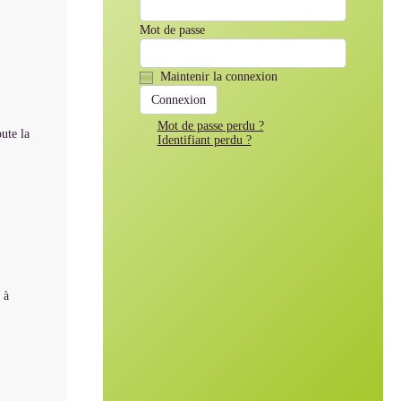
Mot de passe
Maintenir la connexion
Mot de passe perdu ?
ute la
Identifiant perdu ?
 à