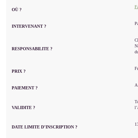
F
OÙ ?
P
INTERVENANT ?
Ch
No
RESPONSABILITE ?
du
Fr
PRIX ?
A 
PAIEMENT ?
T
VALIDITE ?
l’
1
DATE LIMITE D’INSCRIPTION ?