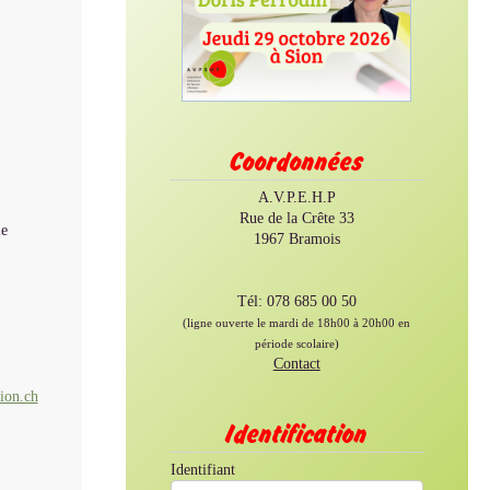
Coordonnées
A.V.P.E.H.P
Rue de la Crête 33
le
1967 Bramois
Tél: 078 685 00 50
(ligne ouverte le mardi de 18h00 à 20h00 en
période scolaire)
Contact
ion.ch
Identification
Identifiant