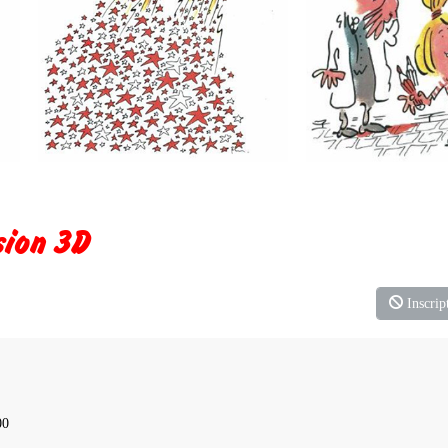
sion 3D
Inscript
00