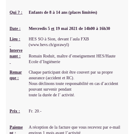
Qui ? :
Enfants de 8 à 14 ans (places limitées)
Date :
Mercredis 5
et
19 mai 2021 de 14h00 à 16h30
Lieu :
HES SO à Sion, devant l’aula FXB
(www.hevs.ch/gorawyl)
Interve
nant :
Romain Roduit, maître d’enseignement HES/Haute
Ecole d’Ingiénerie
Remar
Chaque participant doit être couvert par sa propre
que :
assurance (accident et RC).
Nous déclinons toute responsabilité en cas d’accident
pouvant survenir pendant
toute la durée de l’ activité.
Prix :
Fr. 20.-
Paieme
A réception de la facture que vous recevrez par e-mail
nt :
environ 1 mois avant l’activité