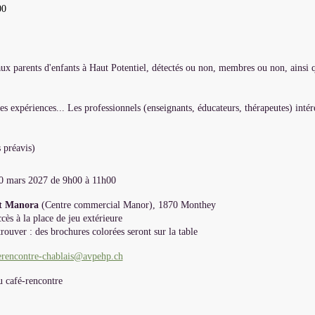
00
 aux parents d'enfants à Haut Potentiel, détectés ou non, membres ou non, ainsi 
es expériences... Les professionnels (enseignants, éducateurs, thérapeutes) intér
 préavis)
0 mars 2027 de 9h00 à 11h00
nt Manora
(Centre commercial Manor), 1870 Monthey
ccès à la place de jeu extérieure
rouver : des brochures colorées seront sur la table
erencontre-chablais@avpehp.ch
u café-rencontre