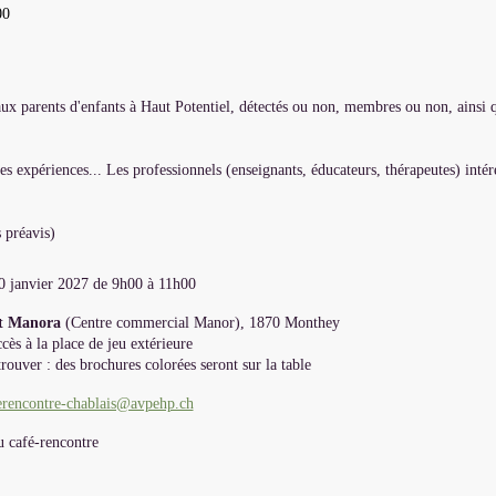
00
 aux parents d'enfants à Haut Potentiel, détectés ou non, membres ou non, ainsi 
es expériences... Les professionnels (enseignants, éducateurs, thérapeutes) intér
 préavis)
0 janvier 2027 de 9h00 à 11h00
nt Manora
(Centre commercial Manor), 1870 Monthey
ccès à la place de jeu extérieure
rouver : des brochures colorées seront sur la table
erencontre-chablais@avpehp.ch
u café-rencontre