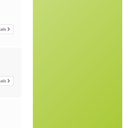
ails
ails