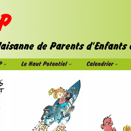
P
Le Haut Potentiel
Calendrier