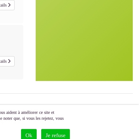
ails
ails
us aident à améliorer ce site et
 noter que, si vous les rejetez, vous
Ok
Je refuse