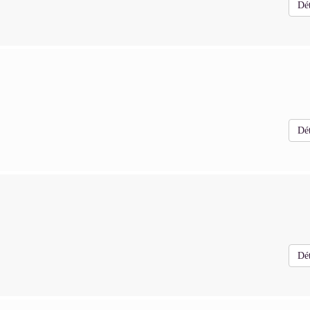
Dét
Dét
Dét