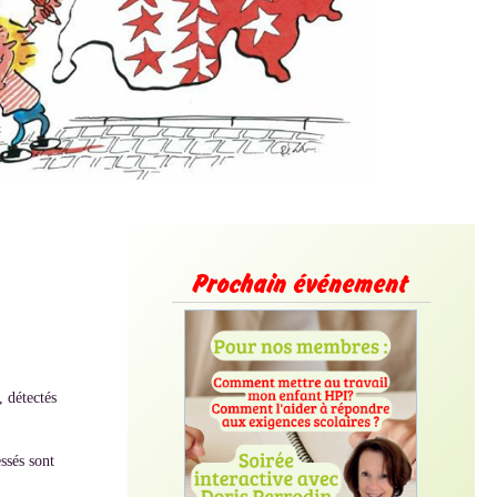
Prochain événement
, détectés
ssés sont