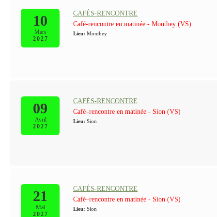
CAFÉS-RENCONTRE
10
Café-rencontre en matinée - Monthey (VS)
Mars
Lieu:
Monthey
2027
CAFÉS-RENCONTRE
09
Café–rencontre en matinée - Sion (VS)
Avril
Lieu:
Sion
2027
CAFÉS-RENCONTRE
21
Café–rencontre en matinée - Sion (VS)
Mai
Lieu:
Sion
2027